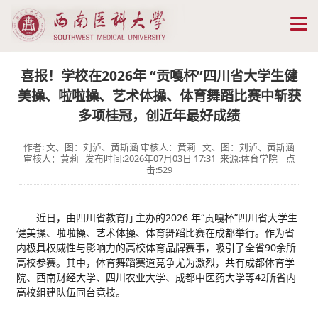
喜报！学校在2026年 “贡嘎杯”四川省大学生健
美操、啦啦操、艺术体操、体育舞蹈比赛中斩获
多项桂冠，创近年最好成绩
作者: 文、图：刘泸、黄斯涵 审核人：黄莉 文、图：刘泸、黄斯涵
审核人：黄莉 发布时间:2026年07月03日 17:31 来源:体育学院 点
击:
529
近日，由四川省教育厅主办的2026 年“贡嘎杯”四川省大学生
健美操、啦啦操、艺术体操、体育舞蹈比赛在成都举行。作为省
内极具权威性与影响力的高校体育品牌赛事，吸引了全省90余所
高校参赛。其中，体育舞蹈赛道竞争尤为激烈，共有成都体育学
院、西南财经大学、四川农业大学、成都中医药大学等42所省内
高校组建队伍同台竞技。